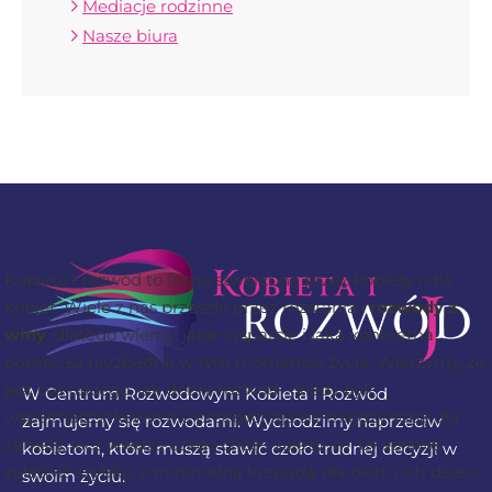
Mediacje rodzinne
Nasze biura
Kobieta i rozwód to firma stworzona przez kobiety i dla
kobiet. Wiele z nas przeszło przez rozstania i
rozwody z
winy
, dlatego wiemy, jakie wsparcie i jaka konkretna
pomoc są niezbędne w tym momencie życia. Wierzymy, że
jest coś takiego, jak dobry rozwód – kiedy byli
W Centrum Rozwodowym Kobieta i Rozwód
współmałżonkowie nie przepychają się między sobą dla
zajmujemy się rozwodami. Wychodzimy naprzeciw
zemsty, lecz wiedzą czego chcą i zależy im, by sprawę
kobietom, które muszą stawić czoło trudnej decyzji w
załatwić szybko, z minimalną krzywdą dla nich, i ich dzieci,
swoim życiu.