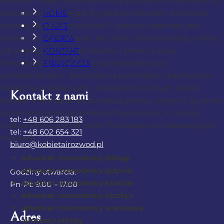
będziesz miała zapewnione bezpieczeństwo finansowe, czy
będziesz miała energię, by się dalej rozwijać i prowadzić
HOME
nowe życie pełne możliwości? Naszym zadaniem jest
O NAS
pomóc Ci w tym. Wiemy, jak zebrać dokumentację, wiemy,
OFERTA
jak się przygotować do rozpraw i zmian w życiu.
KONTAKT
Stworzyłyśmy wyjątkową i sprawdzoną bazę
FRANCZYZA
profesjonalistów – prawników, psychologów, detektywów,
doradców podatkowych , mediatorów i innych. Każda
Kontakt z nami
kobieta, która zgłosi się do nas po pomoc, otrzyma ją, nawet
jeżeli nie dysponuje środkami finansowymi, a rozwód
tel:
+48 606 283 183
wydaje się być ponad jej siły. Pomagamy w następujących
tel:
+48 602 654 321
miastach:
biuro@kobietairozwod.pl
adwokat rozwodowy elbląg
adwokat rozwodowy gdynia
Godziny otwarcia:
adwokat rozwodowy kraków
Pn-Pt: 9.00 – 17.00
adwokat rozwodowy olsztyn
adwokat rozwodowy warszawa
Adres
alimenty elbląg