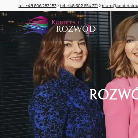
tel: +48 606 283 183
tel: +48 602 654 321
biuro@kobietairo
ROZWÓ