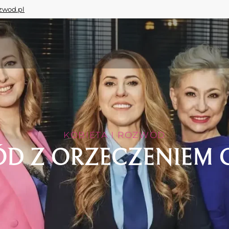
zwod.pl
KOBIETA I ROZWÓD
D Z ORZECZENIEM O