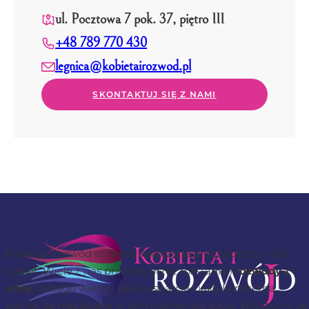
ul. Pocztowa 7 pok. 37, piętro III
+48 789 770 430
legnica@kobietairozwod.pl
SKONTAKTUJ SIĘ Z NAMI
Kobieta i rozwód to firma stworzona przez kobiety i dla
kobiet. Wiele z nas przeszło przez rozstania i
rozwody z
winy
, dlatego wiemy, jakie wsparcie i jaka konkretna
pomoc są niezbędne w tym momencie życia. Wierzymy, że