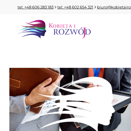
tel: +48 606 283 183
tel: +48 602 654 321
biuro@kobietairo