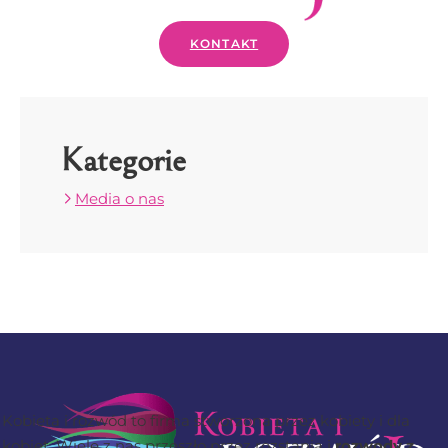
KONTAKT
Kategorie
Media o nas
Kobieta i rozwód to firma stworzona przez kobiety i dla
kobiet. Wiele z nas przeszło przez rozstania i
rozwody z