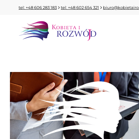
tel: +48 606 283 183
tel: +48 602 654 321
biuro@kobietairo