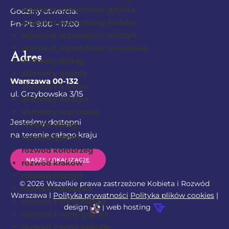
adwokat rozwodowy gdynia
Godziny otwarcia:
adwokat rozwodowy kraków
Pn-Pt: 9.00 – 17.00
adwokat rozwodowy olsztyn
adwokat rozwodowy warszawa
Adres
alimenty elbląg
alimenty gdynia
Warszawa 00-132
alimenty kraków
ul. Grzybowska 3/15
alimenty olsztyn
alimenty warszawa
Jesteśmy dostępni
rozwód elbląg
na terenie całego kraju
rozwód gdynia
rozwód kołobrzeg
NASZE LOKALIZACJE
rozwód kraków
rozwód olsztyn
© 2026 Wszelkie prawa zastrzeżone Kobieta i Rozwód
rozwód warszawa
Warszawa |
Polityka prywatności
Polityka plików cookies
|
rozwód z winy elbląg
design
| web hosting
rozwód z winy gdynia
rozwód z winy kraków