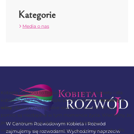
Kategorie
Media o nas
Kobieta i rozwód to firma stworzona przez kobiety i dla
kobiet. Wiele z nas przeszło przez rozstania i
rozwody z
winy
, dlatego wiemy, jakie wsparcie i jaka konkretna
pomoc są niezbędne w tym momencie życia. Wierzymy, że
jest coś takiego, jak dobry rozwód – kiedy byli
W Centrum Rozwodowym Kobieta i Rozwód
współmałżonkowie nie przepychają się między sobą dla
zajmujemy się rozwodami. Wychodzimy naprzeciw